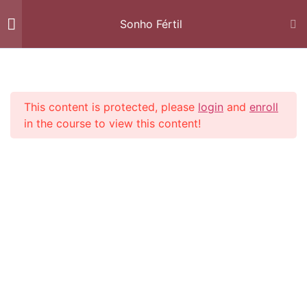
Sonho Fértil
Introdução
1
This content is protected, please
login
and
enroll
Início
Cursos
Fertilidade
1 - Alimentação e
2
in the course to view this content!
Nutrição Funcional
2 - Pirâmide ou Roda dos
3
Alimentos
nutricionista@noeliaarruda.pt
3 - Água
3
+351 964 390 778
( chamada para rede móvel nacional )
4 - Guia Alimentar
4
LINKS ÚTEIS