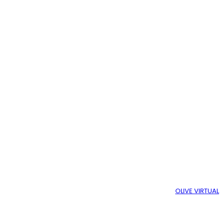
DESENVOLVIDO COM ♥ POR
OLIVE VIRTUAL