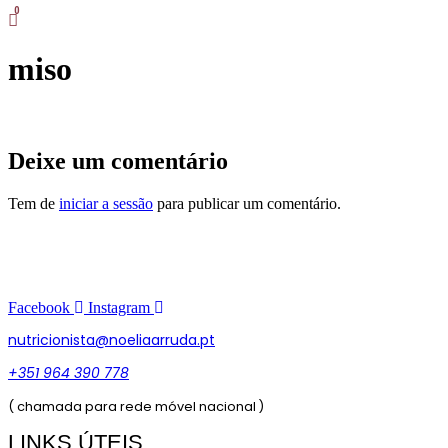
Skip
to
miso
content
Deixe um comentário
Tem de
iniciar a sessão
para publicar um comentário.
Facebook
Instagram
nutricionista@noeliaarruda.pt
+351 964 390 778
( chamada para rede móvel nacional )
LINKS ÚTEIS