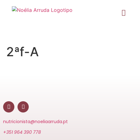
2ªf-A
nutricionista@noeliaarruda.pt
+351 964 390 778