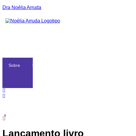
Dra Noélia Arruda
Sobre
Serviços
Blog
Loja
Contactos
SOBR
Skip
to
Lançamento livro
content