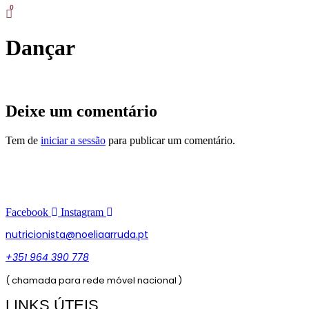
Skip
to
Dançar
content
Deixe um comentário
Tem de
iniciar a sessão
para publicar um comentário.
Facebook
Instagram
nutricionista@noeliaarruda.pt
+351 964 390 778
( chamada para rede móvel nacional )
LINKS ÚTEIS