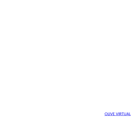
DESENVOLVIDO COM ♥ POR
OLIVE VIRTUAL