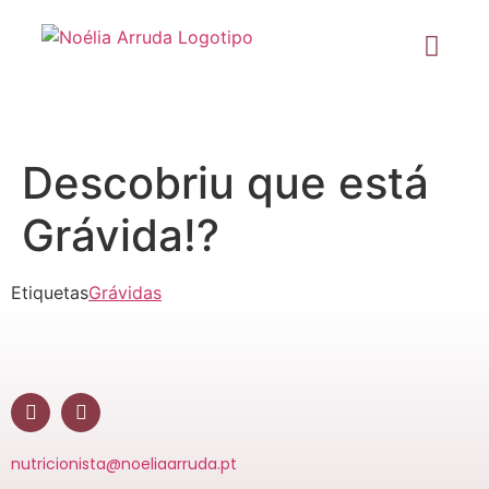
Descobriu que está
Grávida!?
Etiquetas
Grávidas
nutricionista@noeliaarruda.pt