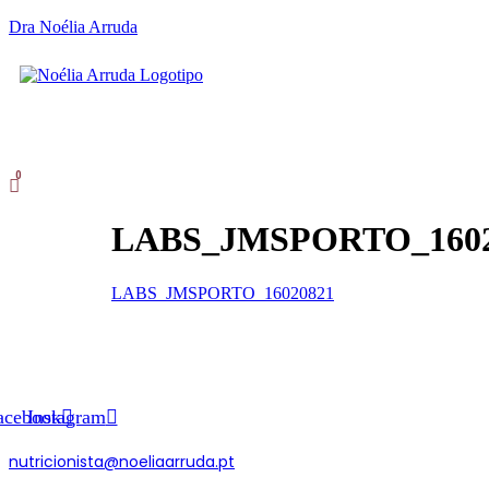
Dra Noélia Arruda
SOBR
Skip
to
LABS_JMSPORTO_1602
content
LABS_JMSPORTO_16020821
acebook
Instagram
nutricionista@noeliaarruda.pt