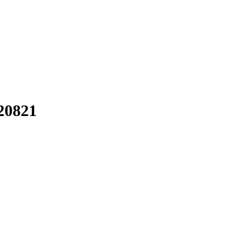
E
SERVIÇOS
BLOG
LOJA
CONTACTOS
VAMOS CONVERSA
0821