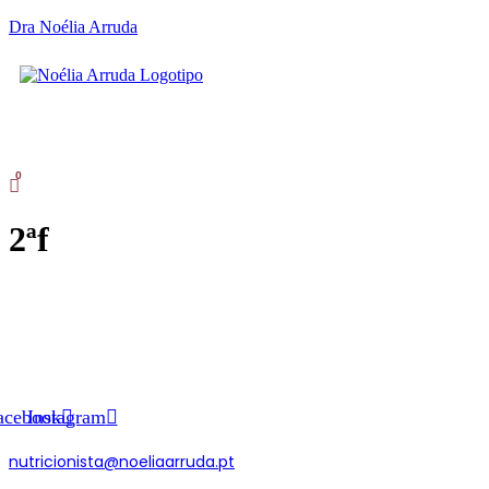
Dra Noélia Arruda
SOBR
Skip
to
2ªf
content
acebook
Instagram
nutricionista@noeliaarruda.pt